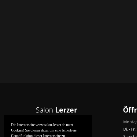
Salon
Lerzer
Öff
Finden Sie am Schlossplatz,
Montag
Die Internetseite www.salon-lerzer.de nutzt
gegenüber vom Kurhaus.
Di. - Fr.:
Cookies! Sie dienen dazu, um eine fehlerfreie
Grundfunktion dieser Internetseite zu
Weinstraße Nord 7
Samsta